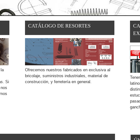
CATÁLOGO DE RESORTES
CA
EX
la
Ofrecemos nuestros fabricados en exclusiva al
bricolaje, suministros industriales, material de
Tenem
s. Si
construcción, y ferretería en general.
latin
e nos
disti
Leer más
emos
estuc
pasad
ganch