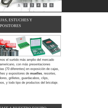
1
2
3
4
5
6
JAS, ESTUCHES Y
POSITORES
os el surtido más amplio del mercado
oamericano, con más presentaciones
ntas (70 diferentes) en exposición de cajas,
hes y expositores de
muelles
, resortes,
ores, grilletes, guardacabos, clips,
os, y todo tipo de productos del bricolaje.
Leer más