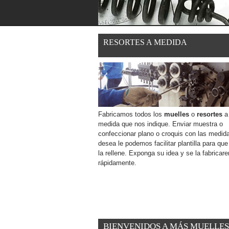
RESORTES A MEDIDA
Fabricamos todos los
muelles
o
resortes
a 
medida que nos indique. Enviar muestra o
confeccionar plano o croquis con las medida
desea le podemos facilitar plantilla para qu
la rellene. Exponga su idea y se la fabricar
rápidamente.
Leer más
BIENVENIDOS A MÁS MUELLES