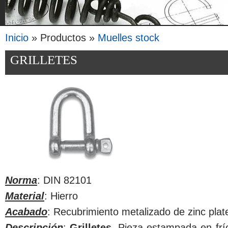
Inicio
» Productos »
Muelles stock
Se encuentra usted aquí
GRILLETES
Norma
: DIN 82101
Material
: Hierro
Acabado
: Recubrimiento metalizado de zinc pla
Descripción
:
Grilletes
. Pieza estampada en frí