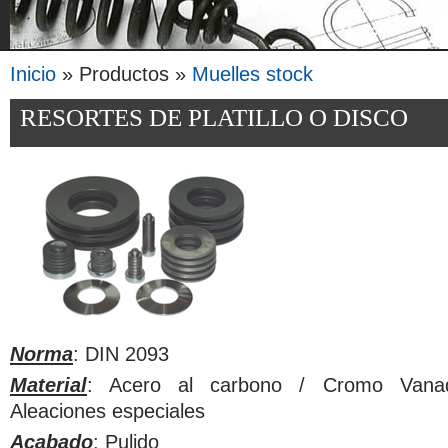
Inicio
» Productos »
Muelles stock
Se encuentra usted aquí
RESORTES DE PLATILLO O DISCO
Norma
: DIN 2093
Material
: Acero al carbono / Cromo Vanad
Aleaciones especiales
Acabado
: Pulido