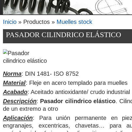
Inicio
» Productos »
Muelles stock
Se encuentra usted aquí
PASADOR CILINDRICO ELÁSTICO
Norma
: DIN 1481- ISO 8752
Material
: Fleje en acero templado para muelles
Acabado
: Aceitado antioxidante/ crudo industrial
Descripción
:
Pasador cilindrico elástico
. Cili
de un extremo a otro
Aplicación
: Para unión permanente en piez
engranajes, excentricas, chavetas… para au