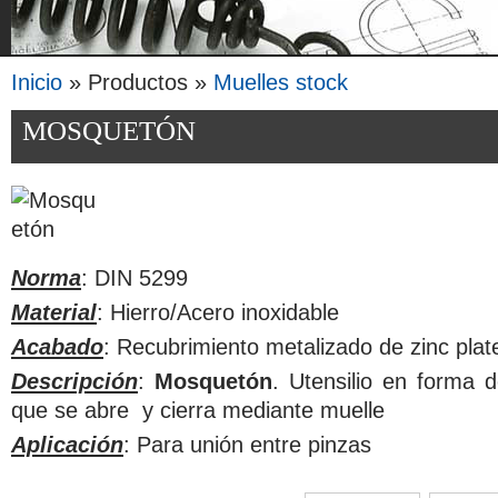
Inicio
» Productos »
Muelles stock
Se encuentra usted aquí
MOSQUETÓN
Norma
: DIN 5299
Material
: Hierro/Acero inoxidable
Acabado
: Recubrimiento metalizado de zinc plate
Descripción
:
Mosquetón
. Utensilio en forma 
que se abre y cierra mediante muelle
Aplicación
: Para unión entre pinzas