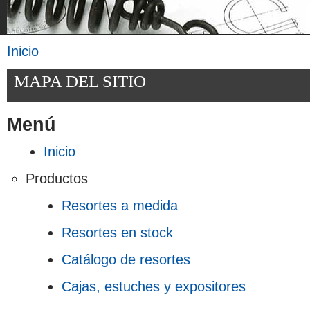
Inicio
Se encuentra usted aquí
MAPA DEL SITIO
Menú
Inicio
Productos
Resortes a medida
Resortes en stock
Catálogo de resortes
Cajas, estuches y expositores