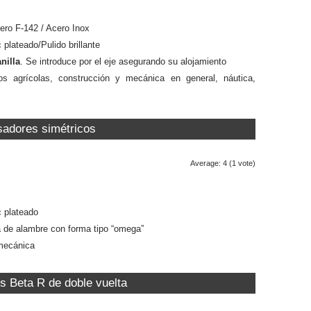
cero F-142 / Acero Inox
plateado/Pulido brillante
anilla
. Se introduce por el eje asegurando su alojamiento
 agrícolas, construcción y mecánica en general, náutica,
adores simétricos
Average:
4
(
1
vote)
 plateado
a de alambre con forma tipo “omega”
 mecánica
s Beta R de doble vuelta