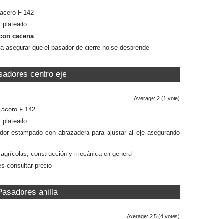
 acero F-142
 plateado
con cadena
a asegurar que el pasador de cierre no se desprende
sadores centro eje
Average:
2
(
1
vote)
a acero F-142
c plateado
dor estampado con abrazadera para ajustar al eje asegurando
agrícolas, construcción y mecánica en general
es consultar precio
Pasadores anilla
Average:
2.5
(
4
votes)