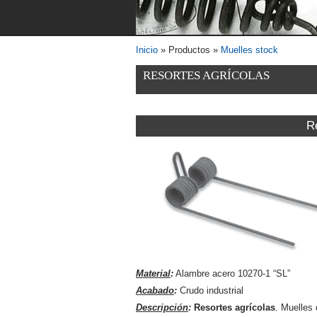
Inicio
» Productos »
Muelles stock
Se encuentra usted aquí
RESORTES AGRÍCOLAS
R
Material
:
Alambre acero 10270-1 “SL”
Acabado
:
Crudo industrial
Descripción
:
Resortes agrícolas
. Muelles