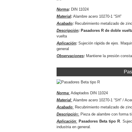
Norma
:
DIN 11024
Material
:
Alambre acero 10270-1 “SH”
Acabado
:
Recubrimiento metalizado de zinc
Descripción
:
Pasadores R de doble vuelt
vuelta
Aplicación
:
Sujeción rápida de ejes. Maquina
general
Observaciones
:
Mantiene la presión consta
Pas
Norma
:
Adaptados DIN 11024
Material
:
Alambre acero 10270-1 “SH” / Acer
Acabado
:
Recubrimiento metalizado de zinc 
Descripció
n:
Pieza de alambre con forma ti
Aplicación
:
Pasadores Beta tipo R
. Suje
industria en general.