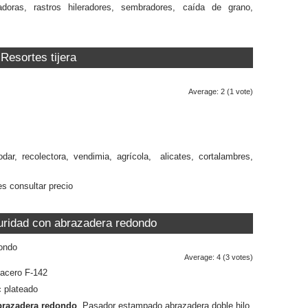
ras, rastros hileradores, sembradores, caída de grano,
Resortes tijera
Average:
2
(
1
vote)
odar, recolectora, vendimia, agrícola, alicates, cortalambres,
es consultar precio
ridad con abrazadera redondo
Average:
4
(
3
votes)
 acero F-142
c plateado
brazadera redondo
. Pasador estampado abrazadera doble hilo