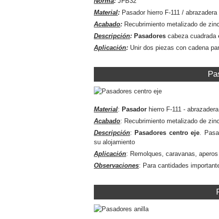
Norma
:
JFB32
Material
:
Pasador hierro F-111 / abrazadera
Acabado
:
Recubrimiento metalizado de zinc
Descripción
:
Pasadores
cabeza
cuadrada
Aplicación
:
Unir dos piezas con cadena par
Pa
Material
:
Pasador
hierro F-111 - abrazader
Acabado
: Recubrimiento metalizado de zin
Descripción
:
Pasadores centro eje
. Pasa
su alojamiento
Aplicación
: Remolques, caravanas, aperos 
Observaciones
: Para cantidades important