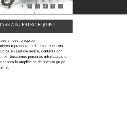
1
2
3
4
5
6
NASE
A
NUESTRO EQUIPO
uieres representar o distribuir nuestros
ductos en Latinoamérica, contacta con
otros, buscamos personas interesadas en
ajar para la ampliación de nuestro grupo
strial.
Leer más