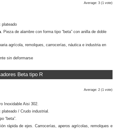
Average:
3
(
1
vote)
 plateado
a
. Pieza de
alambre
con forma tipo “beta” con anilla de doble
ria agrícola, remolques, carrocerías, náutica e industria en
nte sin deformarse
adores Beta tipo R
Average:
2
(
1
vote)
o Inoxidable Aisi 302.
plateado / Crudo industrial.
po “beta”.
ción rápida de ejes. Carrocerías, aperos agrícolas, remolques e