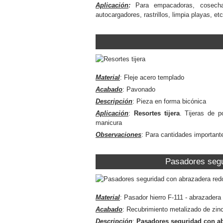
Aplicación
:
Para empacadoras, cosechado
autocargadores, rastrillos, limpia playas, etc
Material
: Fleje acero templado
Acabado
: Pavonado
Descripción
: Pieza en forma bicónica
Aplicación
:
Resortes tijera
. Tijeras de p
manicura
Observaciones
: Para cantidades important
Pasadores segu
Material
: Pasador hierro F-111 - abrazadera
Acabado
: Recubrimiento metalizado de zin
Descripción
:
Pasadores seguridad con a