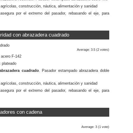
agrícolas, construcción, náutica, alimentación y sanidad
asegura por el extremo del pasador, rebasando el eje, para
ridad con abrazadera cuadrado
Average:
3.5
(
2
votes)
a acero F-142
c plateado
abrazadera cuadrado
. Pasador estampado abrazadera doble
agrícolas, construcción, náutica, alimentación y sanidad
asegura por el extremo del pasador, rebasando el eje, para
adores con cadena
Average:
3
(
1
vote)