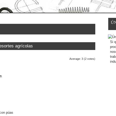
Ú
Si q
esortes agrícolas
pro
nos
trab
Average:
3
(
2
votes)
indu
 con púas